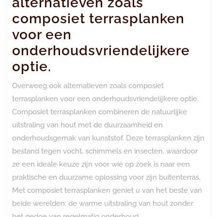
alternatieven zoals
composiet terrasplanken
voor een
onderhoudsvriendelijkere
optie.
Overweeg ook alternatieven zoals composiet
terrasplanken voor een onderhoudsvriendelijkere optie.
Composiet terrasplanken combineren de natuurlijke
uitstraling van hout met de duurzaamheid en
onderhoudsgemak van kunststof. Deze terrasplanken zijn
bestand tegen vocht, schimmels en insecten, waardoor
ze een ideale keuze zijn voor wie op zoek is naar een
praktische en duurzame oplossing voor zijn buitenterras.
Met composiet terrasplanken geniet u van het beste van
beide werelden: de warme uitstraling van hout zonder
het gedoe van regelmatig onderhoud.