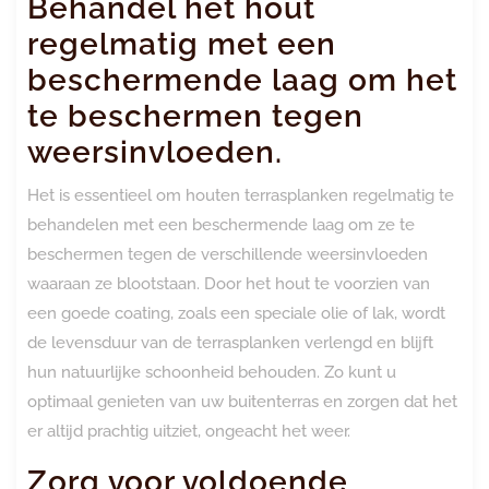
Behandel het hout
regelmatig met een
beschermende laag om het
te beschermen tegen
weersinvloeden.
Het is essentieel om houten terrasplanken regelmatig te
behandelen met een beschermende laag om ze te
beschermen tegen de verschillende weersinvloeden
waaraan ze blootstaan. Door het hout te voorzien van
een goede coating, zoals een speciale olie of lak, wordt
de levensduur van de terrasplanken verlengd en blijft
hun natuurlijke schoonheid behouden. Zo kunt u
optimaal genieten van uw buitenterras en zorgen dat het
er altijd prachtig uitziet, ongeacht het weer.
Zorg voor voldoende