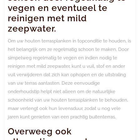
vegen en eventueel te
reinigen met mild
zeepwater.
Om uw houten terrasplanken in topconditie te houden, is
het belangrijk om ze regelmatig schoon te maken. Door
simpelweg regelmatig te vegen en indien nodig te
reinigen met mild zeepwater, kunt u vuil, stof en ander
vuil verwijderen dat zich kan ophopen en de uitstraling
van uw terras aantasten. Deze eenvoudige
onderhoudstip helpt niet alleen om de natuurlijke
schoonheid van uw houten terrasplanken te behouden,
maar verlengt ook hun levensduur, zodat u nog vele
jaren kunt genieten van een prachtig buitenterras.
Overweeg ook