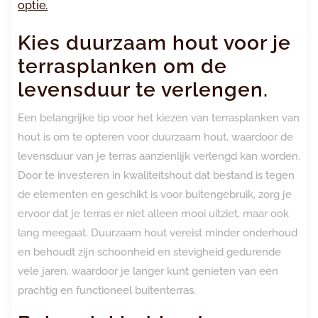
optie.
Kies duurzaam hout voor je
terrasplanken om de
levensduur te verlengen.
Een belangrijke tip voor het kiezen van terrasplanken van
hout is om te opteren voor duurzaam hout, waardoor de
levensduur van je terras aanzienlijk verlengd kan worden.
Door te investeren in kwaliteitshout dat bestand is tegen
de elementen en geschikt is voor buitengebruik, zorg je
ervoor dat je terras er niet alleen mooi uitziet, maar ook
lang meegaat. Duurzaam hout vereist minder onderhoud
en behoudt zijn schoonheid en stevigheid gedurende
vele jaren, waardoor je langer kunt genieten van een
prachtig en functioneel buitenterras.