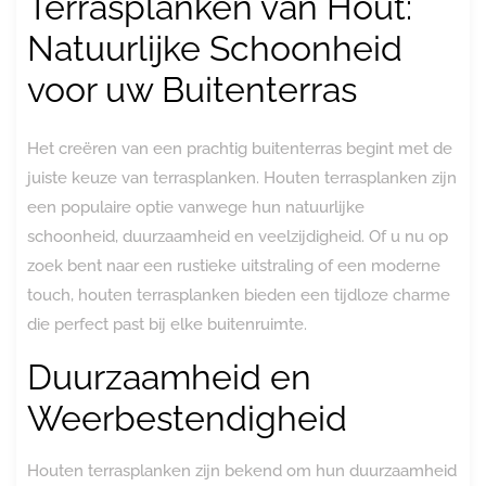
Terrasplanken van Hout:
Natuurlijke Schoonheid
voor uw Buitenterras
Het creëren van een prachtig buitenterras begint met de
juiste keuze van terrasplanken. Houten terrasplanken zijn
een populaire optie vanwege hun natuurlijke
schoonheid, duurzaamheid en veelzijdigheid. Of u nu op
zoek bent naar een rustieke uitstraling of een moderne
touch, houten terrasplanken bieden een tijdloze charme
die perfect past bij elke buitenruimte.
Duurzaamheid en
Weerbestendigheid
Houten terrasplanken zijn bekend om hun duurzaamheid