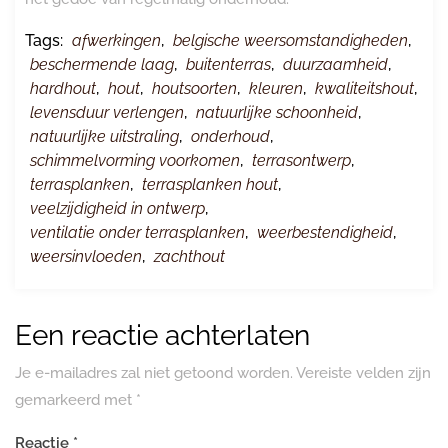
Tags:
afwerkingen
,
belgische weersomstandigheden
,
beschermende laag
,
buitenterras
,
duurzaamheid
,
hardhout
,
hout
,
houtsoorten
,
kleuren
,
kwaliteitshout
,
levensduur verlengen
,
natuurlijke schoonheid
,
natuurlijke uitstraling
,
onderhoud
,
schimmelvorming voorkomen
,
terrasontwerp
,
terrasplanken
,
terrasplanken hout
,
veelzijdigheid in ontwerp
,
ventilatie onder terrasplanken
,
weerbestendigheid
,
weersinvloeden
,
zachthout
Een reactie achterlaten
Je e-mailadres zal niet getoond worden.
Vereiste velden zijn
gemarkeerd met
*
Reactie
*