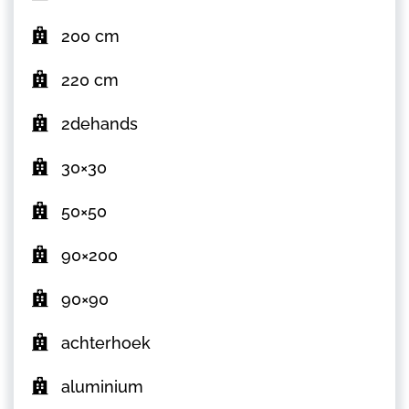
200 cm
220 cm
2dehands
30×30
50×50
90×200
90×90
achterhoek
aluminium