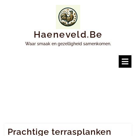
Ga
naar
inhoud
Haeneveld.be
Waar smaak en gezelligheid samenkomen.
O
m
Prachtige terrasplanken