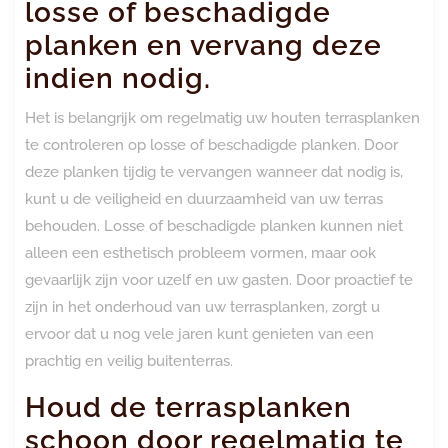
losse of beschadigde
planken en vervang deze
indien nodig.
Het is belangrijk om regelmatig uw houten terrasplanken
te controleren op losse of beschadigde planken. Door
deze planken tijdig te vervangen wanneer dat nodig is,
kunt u de veiligheid en duurzaamheid van uw terras
behouden. Losse of beschadigde planken kunnen niet
alleen een esthetisch probleem vormen, maar ook
gevaarlijk zijn voor uzelf en uw gasten. Door proactief te
zijn in het onderhoud van uw terrasplanken, zorgt u
ervoor dat u nog vele jaren kunt genieten van een
prachtig en veilig buitenterras.
Houd de terrasplanken
schoon door regelmatig te