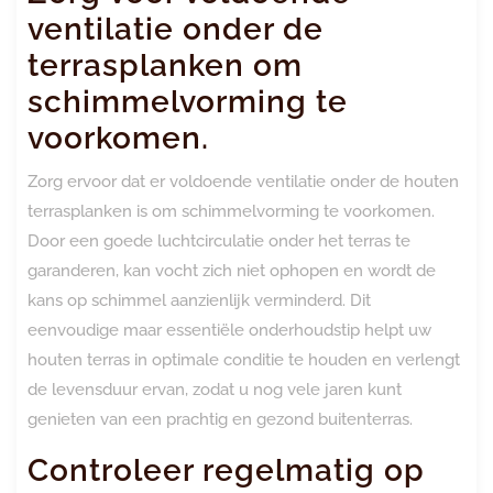
ventilatie onder de
terrasplanken om
schimmelvorming te
voorkomen.
Zorg ervoor dat er voldoende ventilatie onder de houten
terrasplanken is om schimmelvorming te voorkomen.
Door een goede luchtcirculatie onder het terras te
garanderen, kan vocht zich niet ophopen en wordt de
kans op schimmel aanzienlijk verminderd. Dit
eenvoudige maar essentiële onderhoudstip helpt uw
houten terras in optimale conditie te houden en verlengt
de levensduur ervan, zodat u nog vele jaren kunt
genieten van een prachtig en gezond buitenterras.
Controleer regelmatig op