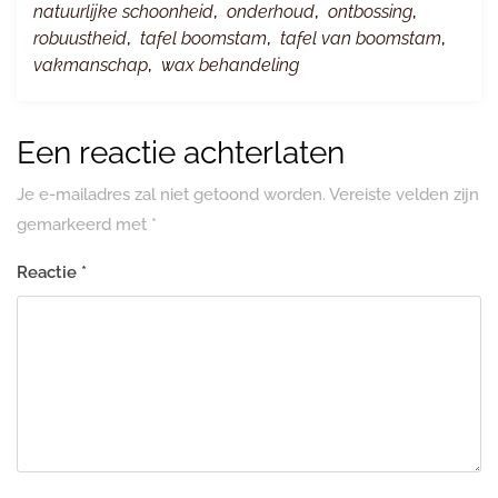
natuurlijke schoonheid
,
onderhoud
,
ontbossing
,
robuustheid
,
tafel boomstam
,
tafel van boomstam
,
vakmanschap
,
wax behandeling
Een reactie achterlaten
Je e-mailadres zal niet getoond worden.
Vereiste velden zijn
gemarkeerd met
*
Reactie
*