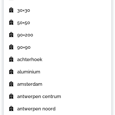
30×30
50×50
90×200
90×90
achterhoek
aluminium
amsterdam
antwerpen centrum
antwerpen noord