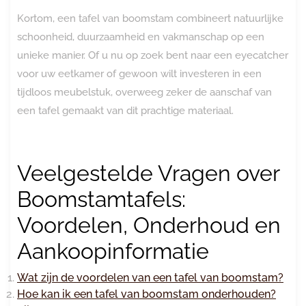
Kortom, een tafel van boomstam combineert natuurlijke
schoonheid, duurzaamheid en vakmanschap op een
unieke manier. Of u nu op zoek bent naar een eyecatcher
voor uw eetkamer of gewoon wilt investeren in een
tijdloos meubelstuk, overweeg zeker de aanschaf van
een tafel gemaakt van dit prachtige materiaal.
Veelgestelde Vragen over
Boomstamtafels:
Voordelen, Onderhoud en
Aankoopinformatie
Wat zijn de voordelen van een tafel van boomstam?
Hoe kan ik een tafel van boomstam onderhouden?