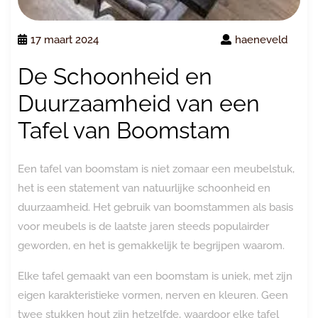
17 maart 2024
haeneveld
De Schoonheid en
Duurzaamheid van een
Tafel van Boomstam
Een tafel van boomstam is niet zomaar een meubelstuk,
het is een statement van natuurlijke schoonheid en
duurzaamheid. Het gebruik van boomstammen als basis
voor meubels is de laatste jaren steeds populairder
geworden, en het is gemakkelijk te begrijpen waarom.
Elke tafel gemaakt van een boomstam is uniek, met zijn
eigen karakteristieke vormen, nerven en kleuren. Geen
twee stukken hout zijn hetzelfde, waardoor elke tafel