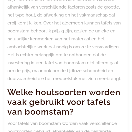
afhankelijk van verschillende factoren zoals de grootte,
het type hout, de afwerking en het vakmanschap dat
erbij komt kijken. Over het algemeen kunnen tafels van
boomstam behoorlijk prijzig zijn, gezien de unieke en
natuurlijke kenmerken van het materiaal en het
ambachtelijke werk dat nodig is om ze te vervaardigen.
Het is echter belangrijk om te onthouden dat de
investering in een tafel van boomstam niet alleen gaat
om de prijs, maar ook om de tijdloze schoonheid en
duurzaamheid die het meubelstuk met zich meebrengt.
Welke houtsoorten worden
vaak gebruikt voor tafels
van boomstam?
Voor tafels van boomstam worden vaak verschillende
houtsoorten gebruikt, afhankelijk van de gewenste