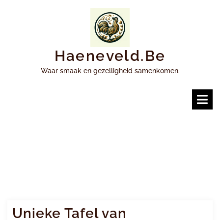
Ga
naar
inhoud
Haeneveld.be
Waar smaak en gezelligheid samenkomen.
O
m
Unieke Tafel van