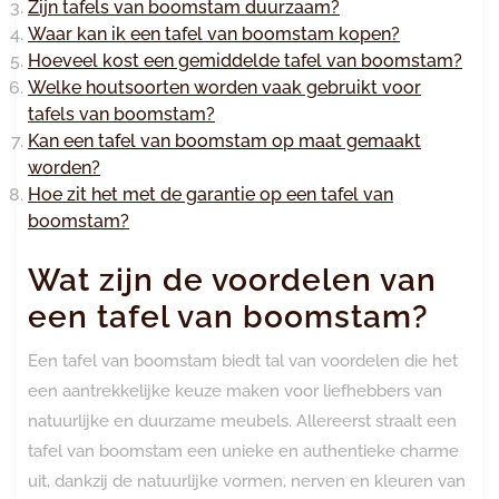
Zijn tafels van boomstam duurzaam?
Waar kan ik een tafel van boomstam kopen?
Hoeveel kost een gemiddelde tafel van boomstam?
Welke houtsoorten worden vaak gebruikt voor
tafels van boomstam?
Kan een tafel van boomstam op maat gemaakt
worden?
Hoe zit het met de garantie op een tafel van
boomstam?
Wat zijn de voordelen van
een tafel van boomstam?
Een tafel van boomstam biedt tal van voordelen die het
een aantrekkelijke keuze maken voor liefhebbers van
natuurlijke en duurzame meubels. Allereerst straalt een
tafel van boomstam een unieke en authentieke charme
uit, dankzij de natuurlijke vormen, nerven en kleuren van