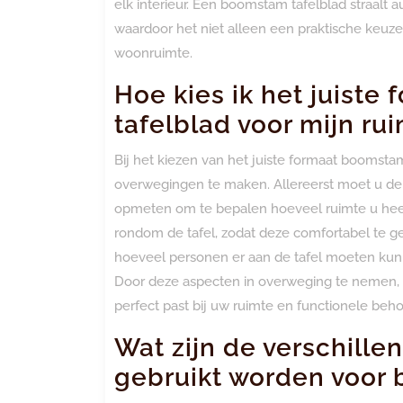
elk interieur. Een boomstam tafelblad straalt a
waardoor het niet alleen een praktische keuz
woonruimte.
Hoe kies ik het juist
tafelblad voor mijn ru
Bij het kiezen van het juiste formaat boomsta
overwegingen te maken. Allereerst moet u de
opmeten om te bepalen hoeveel ruimte u heef
rondom de tafel, zodat deze comfortabel te ge
hoeveel personen er aan de tafel moeten kun
Door deze aspecten in overweging te nemen, k
perfect past bij uw ruimte en functionele beho
Wat zijn de verschille
gebruikt worden voor