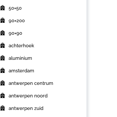
50×50
90×200
90×90
achterhoek
aluminium
amsterdam
antwerpen centrum
antwerpen noord
antwerpen zuid