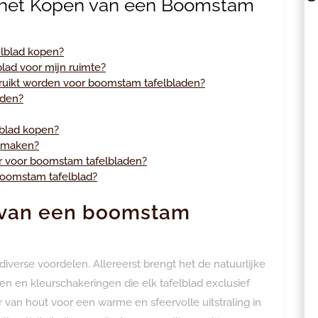
 het Kopen van een Boomstam
elblad kopen?
blad voor mijn ruimte?
bruikt worden voor boomstam tafelbladen?
uden?
blad kopen?
n maken?
aar voor boomstam tafelbladen?
oomstam tafelblad?
n van een boomstam
verse voordelen. Allereerst brengt het de natuurlijke
n en kleurschakeringen die elk tafelblad exclusief
van hout voor een warme en sfeervolle uitstraling in