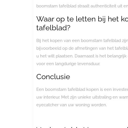
boomstam tafelblad straalt authenticiteit uit 
Waar op te letten bij het
tafelblad?
Bij het kopen van een boomstam tafelblad zi
bijvoorbeeld op de afmetingen van het tafelbl
u het wilt plaatsen. Daarnaast is het belangrij
voor een langdurige levensduur.
Conclusie
Een boomstam tafelblad kopen is een investeri
uw interieur. Met zijn unieke uitstraling en w
eyecatcher van uw woning worden.