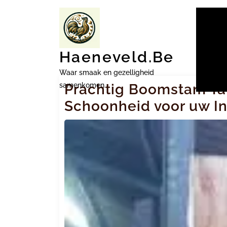
Ga
naar
inhoud
Haeneveld.be
Waar smaak en gezelligheid
samenkomen.
Prachtig Boomstam Taf
Schoonheid voor uw In