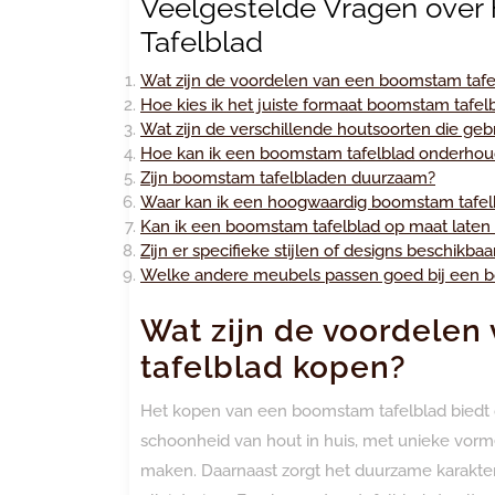
Veelgestelde Vragen over
Tafelblad
Wat zijn de voordelen van een boomstam taf
Hoe kies ik het juiste formaat boomstam tafel
Wat zijn de verschillende houtsoorten die ge
Hoe kan ik een boomstam tafelblad onderho
Zijn boomstam tafelbladen duurzaam?
Waar kan ik een hoogwaardig boomstam tafel
Kan ik een boomstam tafelblad op maat late
Zijn er specifieke stijlen of designs beschikb
Welke andere meubels passen goed bij een b
Wat zijn de voordele
tafelblad kopen?
Het kopen van een boomstam tafelblad biedt di
schoonheid van hout in huis, met unieke vorme
maken. Daarnaast zorgt het duurzame karakter 