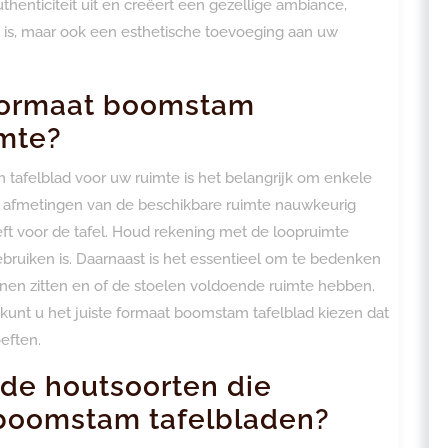
uthenticiteit uit en creëert een gezellige ambiance,
e is, maar ook een esthetische toevoeging aan uw
e formaat boomstam
imte?
m tafelblad voor uw ruimte is het belangrijk om enkele
 afmetingen van de beschikbare ruimte nauwkeurig
t voor de tafel. Houd rekening met de loopruimte
bruiken is. Daarnaast is het essentieel om te bedenken
nen zitten en of de stoelen voldoende ruimte hebben.
unt u het juiste formaat boomstam tafelblad kiezen dat
eften.
nde houtsoorten die
 boomstam tafelbladen?