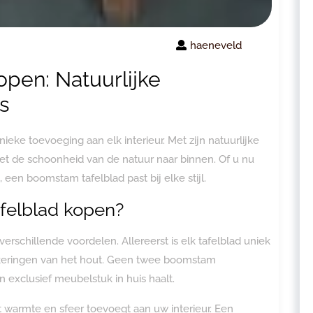
haeneveld
pen: Natuurlijke
s
eke toevoeging aan elk interieur. Met zijn natuurlijke
 het de schoonheid van de natuur naar binnen. Of u nu
, een boomstam tafelblad past bij elke stijl.
elblad kopen?
rschillende voordelen. Allereerst is elk tafelblad uniek
keringen van het hout. Geen twee boomstam
en exclusief meubelstuk in huis haalt.
 warmte en sfeer toevoegt aan uw interieur. Een