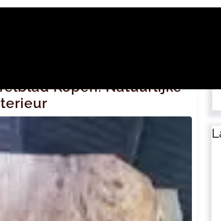
Zo
elblad Kopen: Natuurlijke
terieur
L