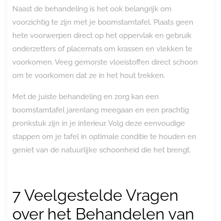
Naast de behandeling is het ook belangrijk om
voorzichtig te zijn met je boomstamtafel. Plaats geen
hete voorwerpen direct op het oppervlak en gebruik
onderzetters of placemats om krassen en vlekken te
voorkomen. Veeg gemorste vloeistoffen direct schoon
om te voorkomen dat ze in het hout trekken.
Met de juiste behandeling en zorg kan een
boomstamtafel jarenlang meegaan en een prachtig
pronkstuk zijn in je interieur. Volg deze eenvoudige
stappen om je tafel in optimale conditie te houden en
geniet van de natuurlijke schoonheid die het brengt.
7 Veelgestelde Vragen
over het Behandelen van