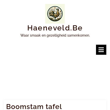
Ga
naar
inhoud
Haeneveld.be
Waar smaak en gezelligheid samenkomen.
O
m
Boomstam tafel