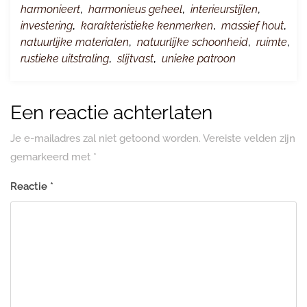
harmonieert
,
harmonieus geheel
,
interieurstijlen
,
investering
,
karakteristieke kenmerken
,
massief hout
,
natuurlijke materialen
,
natuurlijke schoonheid
,
ruimte
,
rustieke uitstraling
,
slijtvast
,
unieke patroon
Een reactie achterlaten
Je e-mailadres zal niet getoond worden.
Vereiste velden zijn
gemarkeerd met
*
Reactie
*