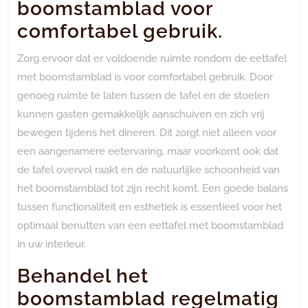
boomstamblad voor
comfortabel gebruik.
Zorg ervoor dat er voldoende ruimte rondom de eettafel
met boomstamblad is voor comfortabel gebruik. Door
genoeg ruimte te laten tussen de tafel en de stoelen
kunnen gasten gemakkelijk aanschuiven en zich vrij
bewegen tijdens het dineren. Dit zorgt niet alleen voor
een aangenamere eetervaring, maar voorkomt ook dat
de tafel overvol raakt en de natuurlijke schoonheid van
het boomstamblad tot zijn recht komt. Een goede balans
tussen functionaliteit en esthetiek is essentieel voor het
optimaal benutten van een eettafel met boomstamblad
in uw interieur.
Behandel het
boomstamblad regelmatig