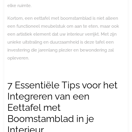
elke ruimte.
Kortom, een eettafel met boomstamblad is niet alleen
een functioneel meubelstuk om aan te eten, maar ook
een artistiek element dat uw interieur verrijkt. Met zijn
unieke uitstraling en duurzaamheid is deze tafel een
investering die jarenlang plezier en bewondering zal
opleveren.
7 Essentiële Tips voor het
Integreren van een
Eettafel met
Boomstamblad in je
Interieur