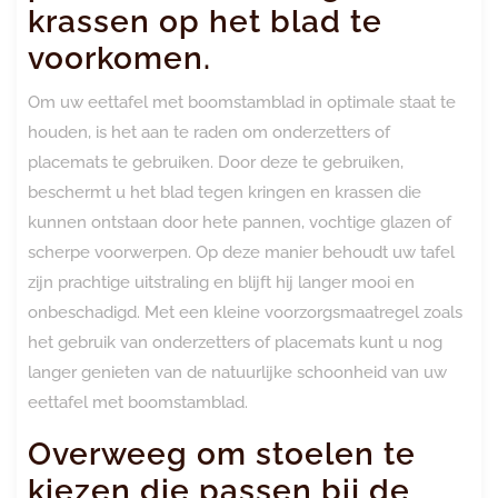
krassen op het blad te
voorkomen.
Om uw eettafel met boomstamblad in optimale staat te
houden, is het aan te raden om onderzetters of
placemats te gebruiken. Door deze te gebruiken,
beschermt u het blad tegen kringen en krassen die
kunnen ontstaan door hete pannen, vochtige glazen of
scherpe voorwerpen. Op deze manier behoudt uw tafel
zijn prachtige uitstraling en blijft hij langer mooi en
onbeschadigd. Met een kleine voorzorgsmaatregel zoals
het gebruik van onderzetters of placemats kunt u nog
langer genieten van de natuurlijke schoonheid van uw
eettafel met boomstamblad.
Overweeg om stoelen te
kiezen die passen bij de