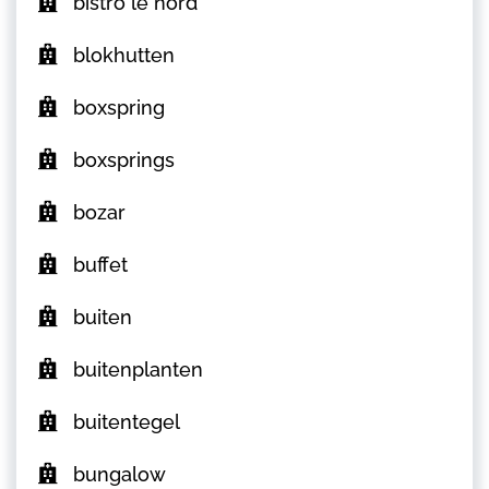
bistro le nord
blokhutten
boxspring
boxsprings
bozar
buffet
buiten
buitenplanten
buitentegel
bungalow