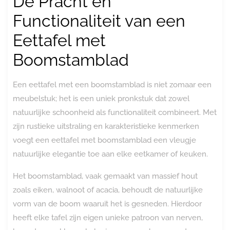
De Pracht en
Functionaliteit van een
Eettafel met
Boomstamblad
Een eettafel met een boomstamblad is niet zomaar een
meubelstuk; het is een uniek pronkstuk dat zowel
natuurlijke schoonheid als functionaliteit combineert. Met
zijn rustieke uitstraling en karakteristieke kenmerken
voegt een eettafel met boomstamblad een vleugje
natuurlijke elegantie toe aan elke eetkamer of keuken.
Het boomstamblad, vaak gemaakt van massief hout
zoals eiken, walnoot of acacia, behoudt de natuurlijke
vorm van de boom waaruit het is gesneden. Hierdoor
heeft elke tafel zijn eigen unieke patroon van nerven,