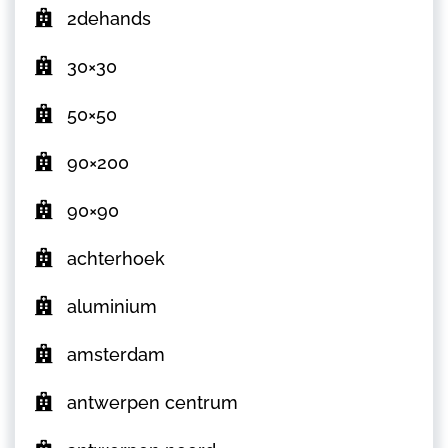
2dehands
30×30
50×50
90×200
90×90
achterhoek
aluminium
amsterdam
antwerpen centrum