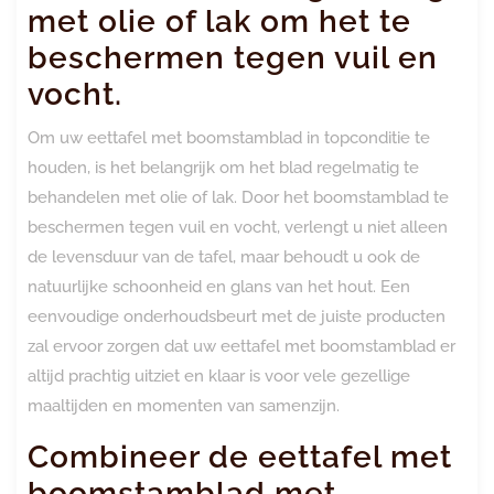
met olie of lak om het te
beschermen tegen vuil en
vocht.
Om uw eettafel met boomstamblad in topconditie te
houden, is het belangrijk om het blad regelmatig te
behandelen met olie of lak. Door het boomstamblad te
beschermen tegen vuil en vocht, verlengt u niet alleen
de levensduur van de tafel, maar behoudt u ook de
natuurlijke schoonheid en glans van het hout. Een
eenvoudige onderhoudsbeurt met de juiste producten
zal ervoor zorgen dat uw eettafel met boomstamblad er
altijd prachtig uitziet en klaar is voor vele gezellige
maaltijden en momenten van samenzijn.
Combineer de eettafel met
boomstamblad met