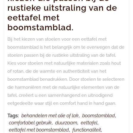
rustieke uitstraling van de
eettafel met
boomstamblad.
Bij het kiezen van stoelen voor een eettafel met
boomstamblad is het belangrijk om te overwegen dat de
stoelen passen bij de rustieke uitstraling van de tafel.
Kies voor stoelen met natuurlijke materialen zoals hout
of rotan, die de warmte en authenticiteit van het
boomstamblad benadrukken. Door stoelen te selecteren
die harmoniëren met de natuurlijke elementen van de
tafel, creëert u een samenhangend en uitnodigend
eetgedeelte waar stijl en comfort hand in hand gaan.
Tags:
behandelen met olie of lak
,
boomstamblad
,
comfortabel gebruik
,
duurzaam
,
eettafel
,
eettafel met boomstamblad
,
functionaliteit
,