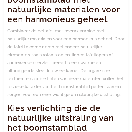
natuurlijke materialen voor
een harmonieus geheel.
Combineer de eettafel met boomstamblad met
natuurlijke materialen voor een harmonieus geheel. Door
de tafel te combineren met andere natuurlijke
elementen zoals rotan stoelen, linnen tafellopers of
aardewerken servies, creëert u een warme en
uitnodigende sfeer in uw eetkamer. De organische
texturen en aardse tinten van deze materialen vullen het
rustieke karakter van het boomstamblad perfect aan en
zorgen voor een evenwichtige en natuurlijke uitstraling.
Kies verlichting die de
natuurlijke uitstraling van
het boomstamblad