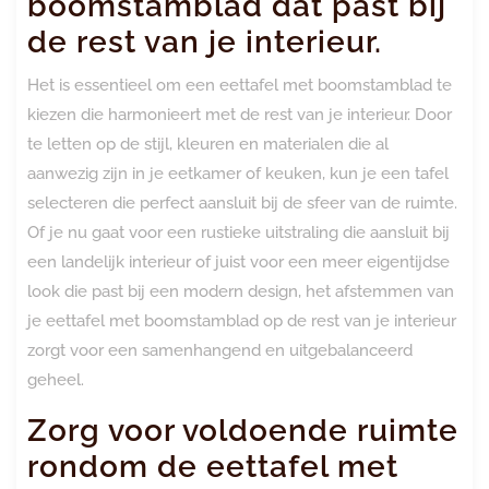
boomstamblad dat past bij
de rest van je interieur.
Het is essentieel om een eettafel met boomstamblad te
kiezen die harmonieert met de rest van je interieur. Door
te letten op de stijl, kleuren en materialen die al
aanwezig zijn in je eetkamer of keuken, kun je een tafel
selecteren die perfect aansluit bij de sfeer van de ruimte.
Of je nu gaat voor een rustieke uitstraling die aansluit bij
een landelijk interieur of juist voor een meer eigentijdse
look die past bij een modern design, het afstemmen van
je eettafel met boomstamblad op de rest van je interieur
zorgt voor een samenhangend en uitgebalanceerd
geheel.
Zorg voor voldoende ruimte
rondom de eettafel met