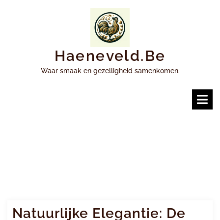
Ga
naar
inhoud
Haeneveld.be
Waar smaak en gezelligheid samenkomen.
O
m
Natuurlijke Elegantie: De