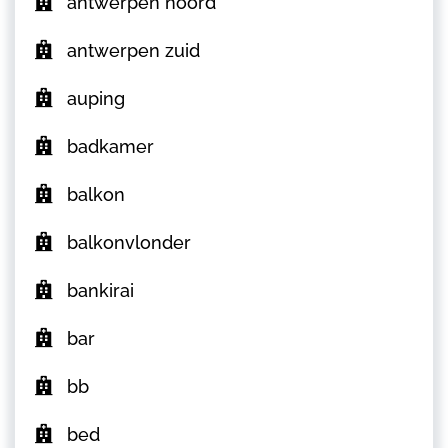
antwerpen noord
antwerpen zuid
auping
badkamer
balkon
balkonvlonder
bankirai
bar
bb
bed