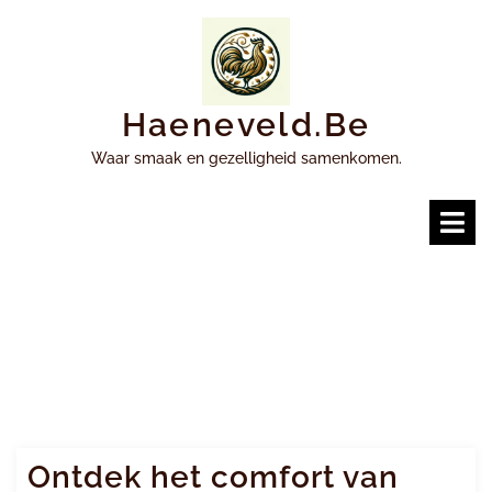
Ga
naar
inhoud
Haeneveld.be
Waar smaak en gezelligheid samenkomen.
O
m
Ontdek het comfort van