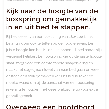
Kijk naar de hoogte van de
boxspring om gemakkelijk
in en uit bed te stappen.
Bij het kiezen van een boxspring van 180×200 is het
belangrijk om ook te letten op de hoogte ervan. Een
juiste hoogte kan het in- en uitstappen uit bed aanzienlijk
vergemakkelijken. Een boxspring die op de juiste hoogte
staat, zorgt voor een comfortabele slaapervaring en
maakt het dagelijkse ritueel van naar bed gaan en weer
opstaan een stuk gemakkelijker. Het is dus zeker de
moeite waard om bij de aanschaf van een boxspring
rekening te houden met deze praktische tip voor extra
gebruiksgemak.
Overweeg een hoofdbord