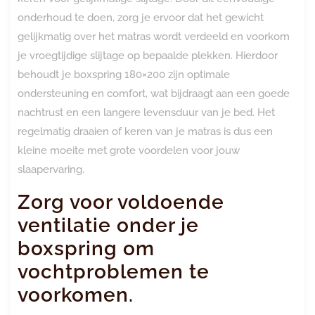
onderhoud te doen, zorg je ervoor dat het gewicht
gelijkmatig over het matras wordt verdeeld en voorkom
je vroegtijdige slijtage op bepaalde plekken. Hierdoor
behoudt je boxspring 180×200 zijn optimale
ondersteuning en comfort, wat bijdraagt aan een goede
nachtrust en een langere levensduur van je bed. Het
regelmatig draaien of keren van je matras is dus een
kleine moeite met grote voordelen voor jouw
slaapervaring.
Zorg voor voldoende
ventilatie onder je
boxspring om
vochtproblemen te
voorkomen.