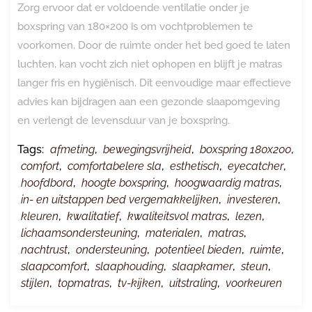
Zorg ervoor dat er voldoende ventilatie onder je
boxspring van 180×200 is om vochtproblemen te
voorkomen. Door de ruimte onder het bed goed te laten
luchten, kan vocht zich niet ophopen en blijft je matras
langer fris en hygiënisch. Dit eenvoudige maar effectieve
advies kan bijdragen aan een gezonde slaapomgeving
en verlengt de levensduur van je boxspring.
Tags:
afmeting
,
bewegingsvrijheid
,
boxspring 180x200
,
comfort
,
comfortabelere sla
,
esthetisch
,
eyecatcher
,
hoofdbord
,
hoogte boxspring
,
hoogwaardig matras
,
in- en uitstappen bed vergemakkelijken
,
investeren
,
kleuren
,
kwalitatief
,
kwaliteitsvol matras
,
lezen
,
lichaamsondersteuning
,
materialen
,
matras
,
nachtrust
,
ondersteuning
,
potentieel bieden
,
ruimte
,
slaapcomfort
,
slaaphouding
,
slaapkamer
,
steun
,
stijlen
,
topmatras
,
tv-kijken
,
uitstraling
,
voorkeuren