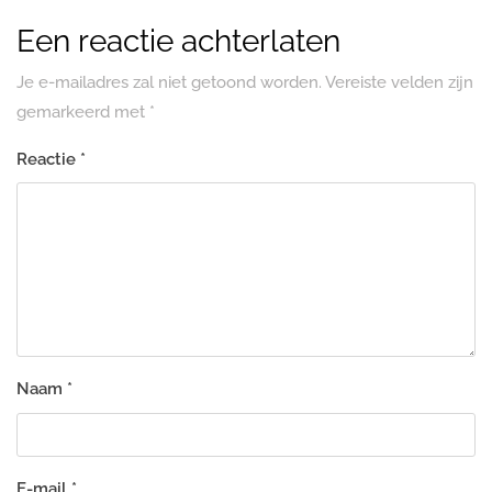
Een reactie achterlaten
Je e-mailadres zal niet getoond worden.
Vereiste velden zijn
gemarkeerd met
*
Reactie
*
Naam
*
E-mail
*