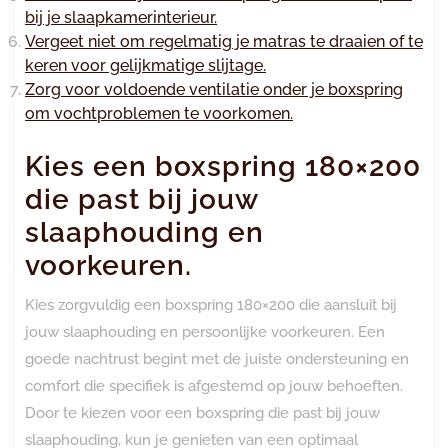
bij je slaapkamerinterieur.
Vergeet niet om regelmatig je matras te draaien of te
keren voor gelijkmatige slijtage.
Zorg voor voldoende ventilatie onder je boxspring
om vochtproblemen te voorkomen.
Kies een boxspring 180×200
die past bij jouw
slaaphouding en
voorkeuren.
Kies zorgvuldig een boxspring 180×200 die aansluit bij
jouw slaaphouding en persoonlijke voorkeuren. Een
goede nachtrust begint met de juiste ondersteuning en
comfort die specifiek is afgestemd op jouw behoeften.
Door te kiezen voor een boxspring die past bij jouw
slaaphouding, kun je genieten van een optimaal