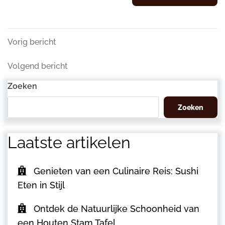
Berichtnavigatie
Vorig
Vorig bericht
bericht
Volgend
Volgend bericht
bericht
Zoeken
Zoeken
Laatste artikelen
Genieten van een Culinaire Reis: Sushi
Eten in Stijl
Ontdek de Natuurlijke Schoonheid van
een Houten Stam Tafel