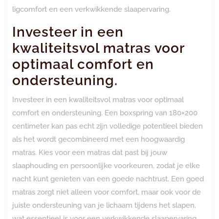
ligcomfort en een verkwikkende slaapervaring.
Investeer in een
kwaliteitsvol matras voor
optimaal comfort en
ondersteuning.
Investeer in een kwaliteitsvol matras voor optimaal
comfort en ondersteuning. Een boxspring van 180×200
centimeter kan pas echt zijn volledige potentieel bieden
als het wordt gecombineerd met een hoogwaardig
matras. Kies voor een matras dat past bij jouw
slaaphouding en persoonlijke voorkeuren, zodat je elke
nacht kunt genieten van een goede nachtrust. Een goed
matras zorgt niet alleen voor comfort, maar ook voor de
juiste ondersteuning van je lichaam tijdens het slapen,
wat essentieel is voor een verkwikkende slaapervaring.