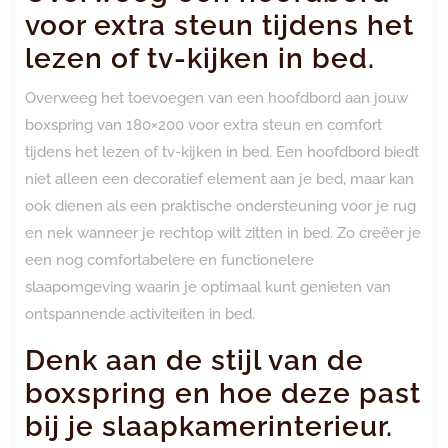
voor extra steun tijdens het
lezen of tv-kijken in bed.
Overweeg het toevoegen van een hoofdbord aan jouw
boxspring van 180×200 voor extra steun en comfort
tijdens het lezen of tv-kijken in bed. Een hoofdbord biedt
niet alleen een decoratief element aan je bed, maar kan
ook dienen als een praktische ondersteuning voor je rug
en nek wanneer je rechtop wilt zitten in bed. Zo creëer je
een nog comfortabelere en functionelere
slaapomgeving waarin je optimaal kunt genieten van
ontspannende activiteiten in bed.
Denk aan de stijl van de
boxspring en hoe deze past
bij je slaapkamerinterieur.