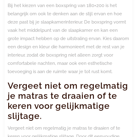
Bij het kiezen van een boxspring van 180×200 is het
belangrijk om ook te denken aan de stijl ervan en hoe
deze past bij je slaapkamerinterieur. De boxspring vormt
vaak het middelpunt van de slaapkamer en kan een
grote impact hebben op de uitstraling ervan. Kies daarom
een design en kleur die harmonieert met de rest van je
interieur, zodat de boxspring niet alleen zorgt voor
comfortabele nachten, maar ook een esthetische
toevoeging is aan de ruimte waar je tot rust komt.
Vergeet niet om regelmatig
je matras te draaien of te
keren voor gelijkmatige
slijtage.
Vergeet niet om regelmatig je matras te draaien of te
keren voor gelijkmatige slijtage. Door dit eenvoudige