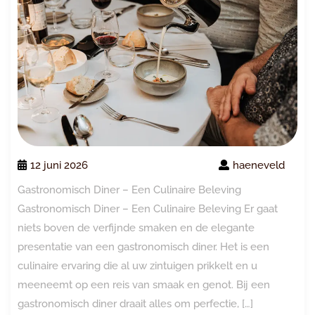
12 juni 2026
haeneveld
Gastronomisch Diner – Een Culinaire Beleving
Gastronomisch Diner – Een Culinaire Beleving Er gaat
niets boven de verfijnde smaken en de elegante
presentatie van een gastronomisch diner. Het is een
culinaire ervaring die al uw zintuigen prikkelt en u
meeneemt op een reis van smaak en genot. Bij een
gastronomisch diner draait alles om perfectie, […]