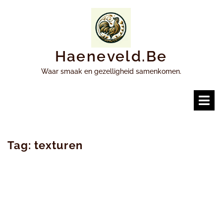
Ga
naar
inhoud
Haeneveld.be
Waar smaak en gezelligheid samenkomen.
O
m
Tag:
texturen