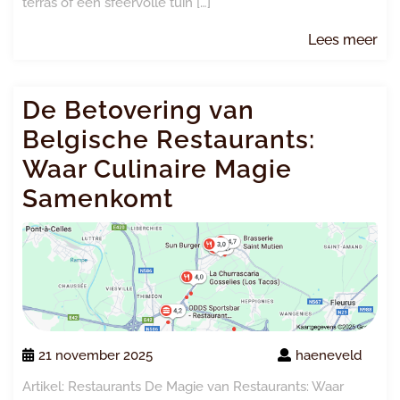
terras of een sfeervolle tuin […]
Le
Lees meer
me
De Betovering van
Belgische Restaurants:
Waar Culinaire Magie
Samenkomt
21 november 2025
haeneveld
Artikel: Restaurants De Magie van Restaurants: Waar