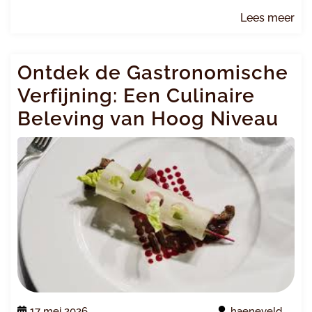
Le
Lees meer
me
Ontdek de Gastronomische
Verfijning: Een Culinaire
Beleving van Hoog Niveau
17 mei 2026
haeneveld