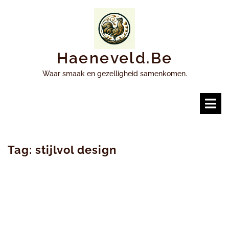
Ga
naar
inhoud
Haeneveld.be
Waar smaak en gezelligheid samenkomen.
O
m
Tag:
stijlvol design