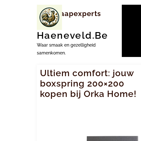
Ga
naar
Tag:
slaapexperts
inhoud
Haeneveld.be
Waar smaak en gezelligheid
samenkomen.
Ultiem comfort: jouw
boxspring 200×200
kopen bij Orka Home!