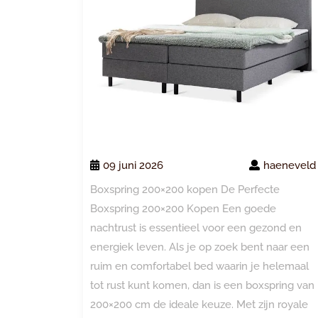
09 juni 2026
haeneveld
Boxspring 200×200 kopen De Perfecte
Boxspring 200×200 Kopen Een goede
nachtrust is essentieel voor een gezond en
energiek leven. Als je op zoek bent naar een
ruim en comfortabel bed waarin je helemaal
tot rust kunt komen, dan is een boxspring van
200×200 cm de ideale keuze. Met zijn royale